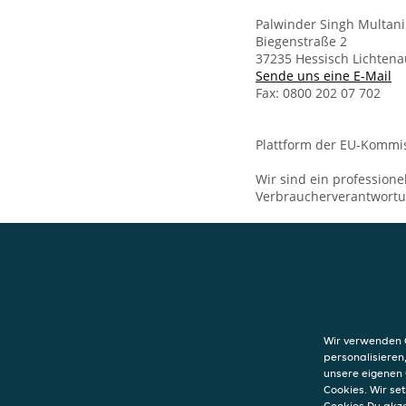
Palwinder Singh Multan
Biegenstraße 2
37235 Hessisch Lichtena
Sende uns eine E-Mail
Fax: 0800 202 07 702
Plattform der EU-Kommis
Wir sind ein professione
Verbraucherverantwort
KONTAKT
Bombay Dining- 
Biegenstraße 2
Wir verwenden C
37235
Hessisch 
personalisieren
unsere eigenen 
Cookies. Wir s
Cookies Du akz