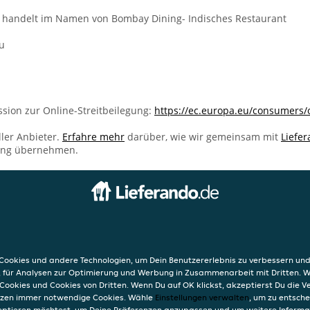
i handelt im Namen von Bombay Dining- Indisches Restaurant
u
sion zur Online-Streitbeilegung:
https://ec.europa.eu/consumers/
ller Anbieter.
Erfahre mehr
darüber, wie wir gemeinsam mit
Liefe
ung übernehmen.
INFO
Indisches Restaurant
AGB
Datensc
ookies und andere Technologien, um Dein Benutzererlebnis zu verbessern und
Lichtenau
Verwend
, für Analysen zur Optimierung und Werbung in Zusammenarbeit mit Dritten. 
Impres
Cookies und Cookies von Dritten. Wenn Du auf OK klickst, akzeptierst Du die 
etzen immer notwendige Cookies. Wähle
Einstellungen verwalten
, um zu entsch
eptieren möchtest, um Deine Präferenzen anzupassen und um weitere Informa